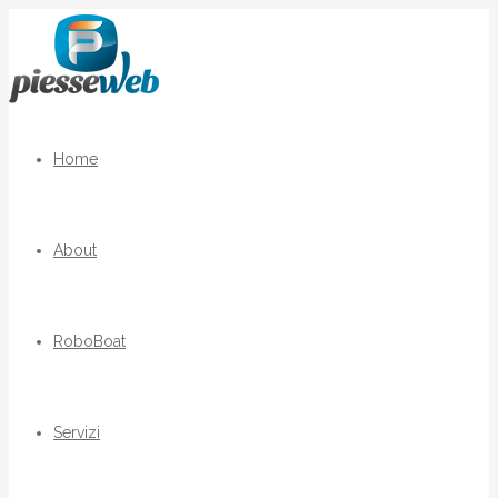
Home
About
RoboBoat
Servizi