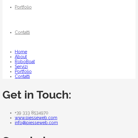
Portfolio
Contatti
Home
About
RoboBoat
Servizi
Portfolio
Contatti
Get in Touch:
+39 333 8534970
www.piesseweb.com
info@piesseweb.com