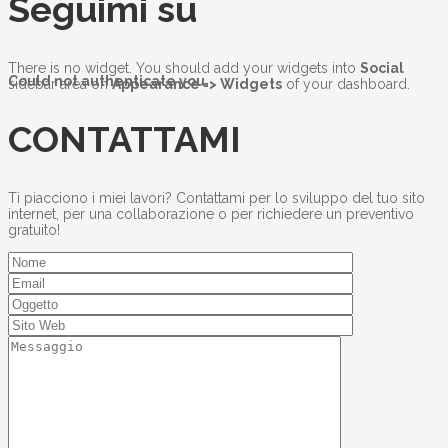
Seguimi su
There is no widget. You should add your widgets into
Social
Could not authenticate you.
sidebar area on
Appearance => Widgets
of your dashboard.
CONTATTAMI
Ti piacciono i miei lavori? Contattami per lo sviluppo del tuo sito
internet, per una collaborazione o per richiedere un preventivo
gratuito!