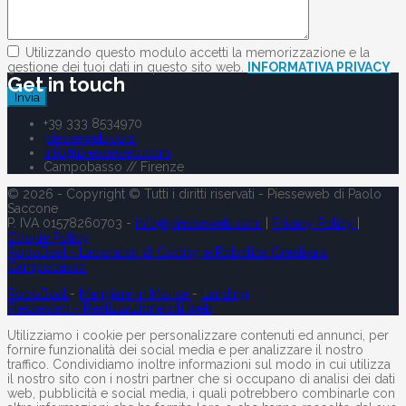
Utilizzando questo modulo accetti la memorizzazione e la
gestione dei tuoi dati in questo sito web.
INFORMATIVA PRIVACY
Get in touch
+39 333 8534970
piesseweb.com
info@piesseweb.com
Campobasso // Firenze
© 2026 - Copyright © Tutti i diritti riservati - Piesseweb di Paolo
Saccone
P. IVA 01578260703 -
info@piesseweb.com
|
Privacy Policy
|
Cookie Policy
RoboBoat - Laboratori di Coding e Robotica Creativa a
Campobasso
RoboBoat
-
Mangiare In Molise
-
Landing
Piesseweb - Realizzazione siti web
Utilizziamo i cookie per personalizzare contenuti ed annunci, per
fornire funzionalità dei social media e per analizzare il nostro
traffico. Condividiamo inoltre informazioni sul modo in cui utilizza
il nostro sito con i nostri partner che si occupano di analisi dei dati
web, pubblicità e social media, i quali potrebbero combinarle con